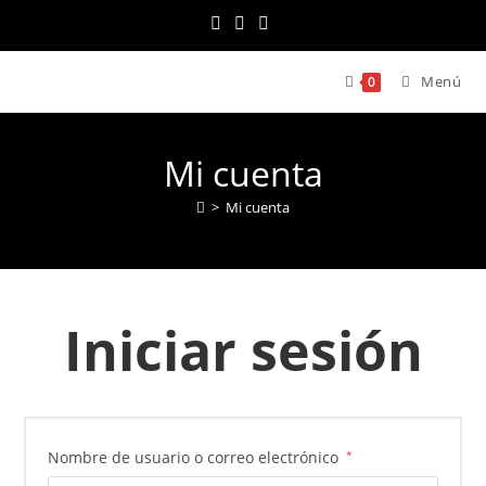
Ir
al
contenido
Menú
0
Mi cuenta
>
Mi cuenta
Iniciar sesión
Obligatorio
Nombre de usuario o correo electrónico
*