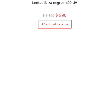
Lentes Ibiza negros-400 UV
El
El
$
890
$
1.590
precio
precio
original
actual
Añadir al carrito
era:
es:
$ 1.590.
$ 890.