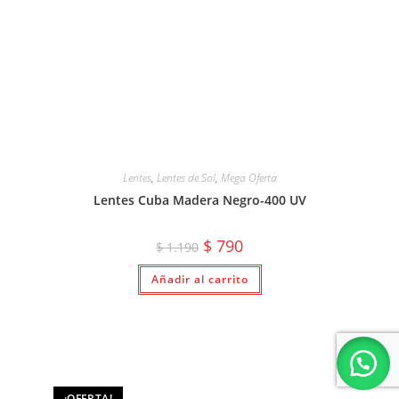
Lentes
,
Lentes de Sol
,
Mega Oferta
Lentes Cuba Madera Negro-400 UV
El
El
$
790
$
1.190
precio
precio
original
actual
Añadir al carrito
era:
es:
$ 1.190.
$ 790.
¡OFERTA!