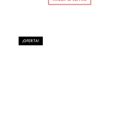
$ 1.190.
$ 1.090.
¡OFERTA!