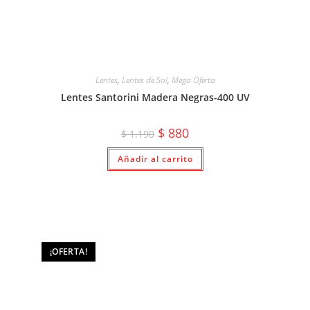
Lentes
,
Lentes de Sol
,
Mega Oferta
Lentes Santorini Madera Negras-400 UV
El
El
$
880
$
1.190
precio
precio
original
actual
Añadir al carrito
era:
es:
$ 1.190.
$ 880.
¡OFERTA!