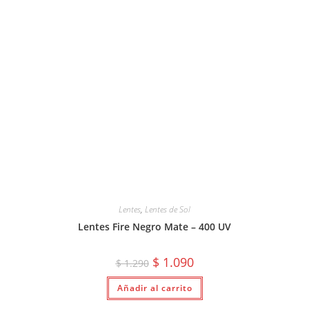
Lentes
,
Lentes de Sol
Lentes Fire Negro Mate – 400 UV
El
El
$
1.090
$
1.290
precio
precio
original
actual
Añadir al carrito
era:
es:
$ 1.290.
$ 1.090.