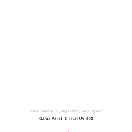
Lentes
,
Lentes de Sol
,
Mega Oferta
,
Sin categorizar
Gafas Parati Cristal UV-400