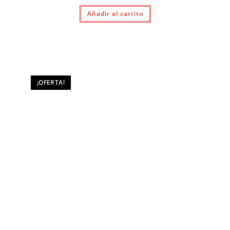
original
actual
Añadir al carrito
era:
es:
$ 1.490.
$ 1.190.
¡OFERTA!