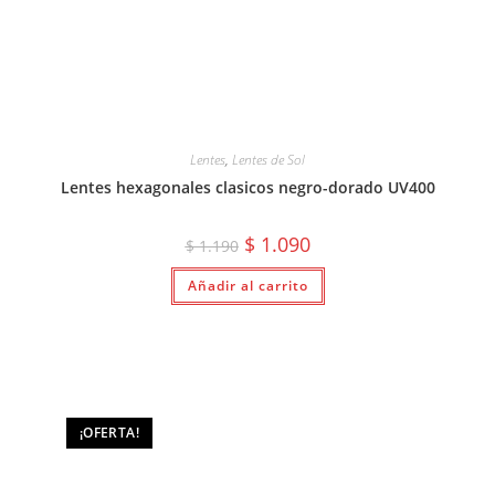
Lentes
,
Lentes de Sol
Lentes hexagonales clasicos negro-dorado UV400
El
El
$
1.090
$
1.190
precio
precio
original
actual
Añadir al carrito
era:
es:
$ 1.190.
$ 1.090.
¡OFERTA!