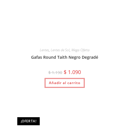
Lentes
,
Lentes de Sol
,
Mega Oferta
Gafas Round Taith Negro Degradé
El
El
$
1.090
$
1.190
precio
precio
original
actual
Añadir al carrito
era:
es:
$ 1.190.
$ 1.090.
¡OFERTA!