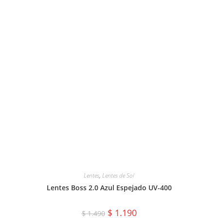
Lentes
,
Lentes de Sol
Lentes Boss 2.0 Azul Espejado UV-400
El
El
$
1.190
$
1.490
precio
precio