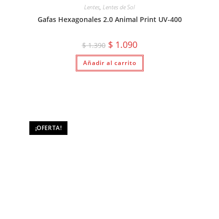
Lentes
,
Lentes de Sol
Gafas Hexagonales 2.0 Animal Print UV-400
El
El
$
1.090
$
1.390
precio
precio
original
actual
Añadir al carrito
era:
es:
$ 1.390.
$ 1.090.
¡OFERTA!