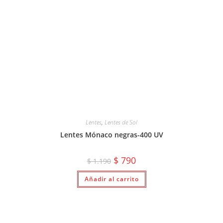
Lentes
,
Lentes de Sol
Lentes Mónaco negras-400 UV
El
El
$
790
$
1.190
precio
precio
original
actual
Añadir al carrito
era:
es:
$ 1.190.
$ 790.