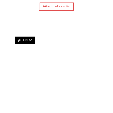
original
actual
Añadir al carrito
era:
es:
$ 990.
$ 790.
¡OFERTA!