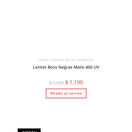
Lentes
,
Lentes de Sol
,
Sin categorizar
Lentes Boss Negras Mate-400 UV
El
El
$
1.190
$
1.390
precio
precio
original
actual
Añadir al carrito
era:
es:
$ 1.390.
$ 1.190.