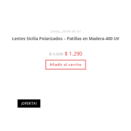
Lentes
,
Lentes de Sol
Lentes Sicilia Polarizados – Patillas en Madera-400 UV
El
El
$
1.290
$
1.590
precio
precio
original
actual
Añadir al carrito
era:
es:
$ 1.590.
$ 1.290.
¡OFERTA!