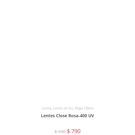
Lentes
,
Lentes de Sol
,
Mega Oferta
Lentes Close Rosa-400 UV
El
El
$
790
$
990
precio
precio