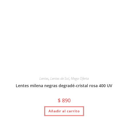
Lentes
,
Lentes de Sol
,
Mega Oferta
Lentes milena negras degradé-cristal rosa 400 UV
$
890
Añadir al carrito