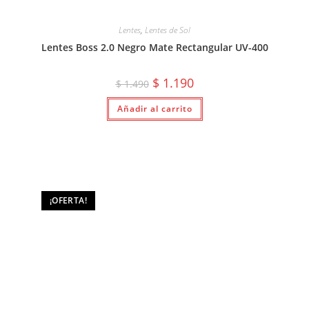
Lentes
,
Lentes de Sol
Lentes Boss 2.0 Negro Mate Rectangular UV-400
El
El
$
1.190
$
1.490
precio
precio
original
actual
Añadir al carrito
era:
es:
$ 1.490.
$ 1.190.
¡OFERTA!