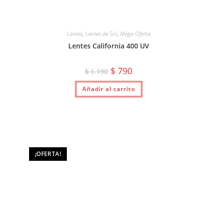
Lentes
,
Lentes de Sol
,
Mega Oferta
Lentes California 400 UV
El
El
$
790
$
1.190
precio
precio
original
actual
Añadir al carrito
era:
es:
$ 1.190.
$ 790.
¡OFERTA!