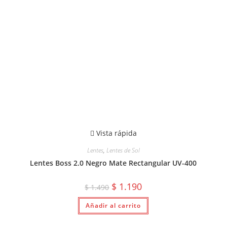
Vista rápida
Lentes
,
Lentes de Sol
Lentes Boss 2.0 Negro Mate Rectangular UV-400
El
El
$
1.190
$
1.490
precio
precio
original
actual
Añadir al carrito
era:
es:
$ 1.490.
$ 1.190.