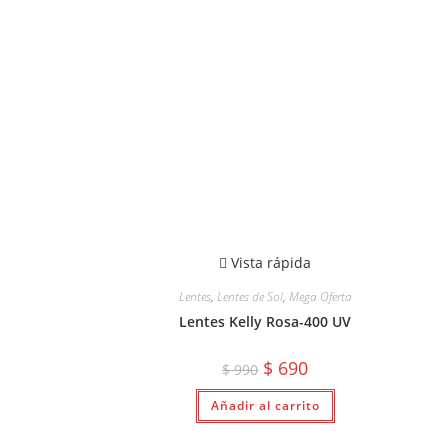
Vista rápida
Lentes
,
Lentes de Sol
,
Mega Oferta
Lentes Kelly Rosa-400 UV
El
El
$
690
$
990
precio
precio
original
actual
Añadir al carrito
era:
es:
$ 990.
$ 690.