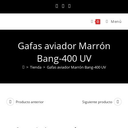
Ir
al
contenido
Menú
0
Gafas aviador Marrón
Bang-400 UV
>
Tienda
>
Gafas aviador Marrón Bang-400 UV
Producto anterior
Siguiente producto