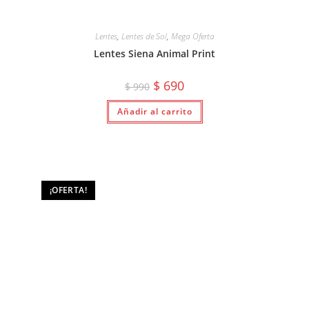
Lentes
,
Lentes de Sol
,
Mega Oferta
Lentes Siena Animal Print
El
El
$
690
$
990
precio
precio
original
actual
Añadir al carrito
era:
es:
$ 990.
$ 690.
¡OFERTA!