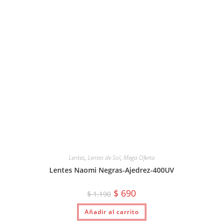
Lentes
,
Lentes de Sol
,
Mega Oferta
Lentes Naomi Negras-Ajedrez-400UV
El
El
$
690
$
1.190
precio
precio
original
actual
Añadir al carrito
era:
es:
$ 1.190.
$ 690.