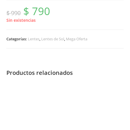
$
790
El
El
$
990
precio
precio
original
actual
era:
es:
Sin existencias
$ 990.
$ 790.
Categorías:
Lentes
,
Lentes de Sol
,
Mega Oferta
Productos relacionados