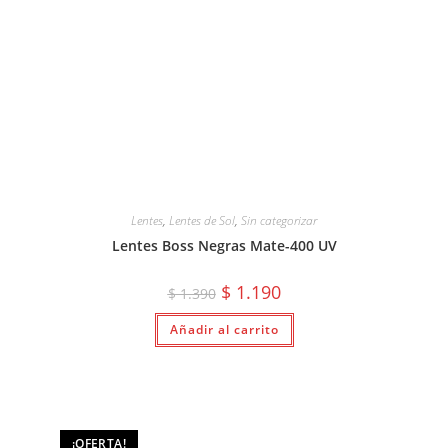
Lentes
,
Lentes de Sol
,
Sin categorizar
Lentes Boss Negras Mate-400 UV
El
El
$
1.190
$
1.390
precio
precio
original
actual
Añadir al carrito
era:
es:
$ 1.390.
$ 1.190.
¡OFERTA!