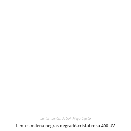
Lentes
,
Lentes de Sol
,
Mega Oferta
Lentes milena negras degradé-cristal rosa 400 UV