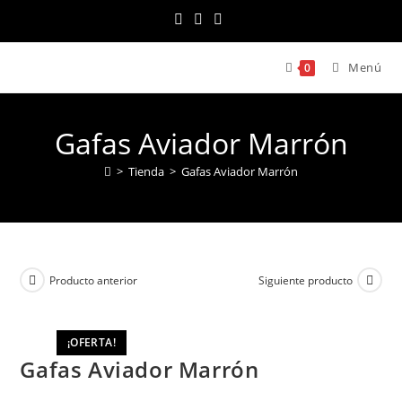
Ir
al
contenido
Menú
0
Gafas Aviador Marrón
>
Tienda
>
Gafas Aviador Marrón
Producto anterior
Siguiente producto
¡OFERTA!
Gafas Aviador Marrón