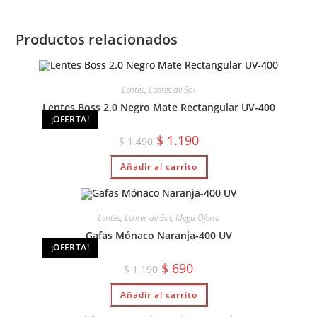
Productos relacionados
Lentes
,
Lentes de Sol
Lentes Boss 2.0 Negro Mate Rectangular UV-400
¡OFERTA!
El
El
$
1.190
$
1.490
precio
precio
original
actual
Añadir al carrito
era:
es:
$ 1.490.
$ 1.190.
Lentes
,
Lentes de Sol
,
Mega Oferta
Gafas Mónaco Naranja-400 UV
¡OFERTA!
El
El
$
690
$
1.190
precio
precio
original
actual
Añadir al carrito
era:
es:
$ 1.190.
$ 690.