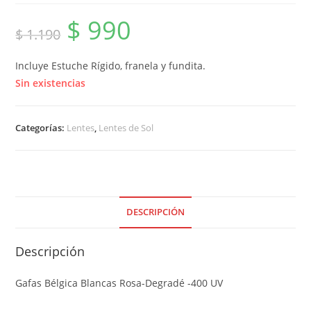
$
990
El
El
$
1.190
precio
precio
original
actual
era:
es:
$ 1.190.
$ 990.
Incluye Estuche Rígido, franela y fundita.
Sin existencias
Categorías:
Lentes
,
Lentes de Sol
DESCRIPCIÓN
Descripción
Gafas Bélgica Blancas Rosa-Degradé -400 UV