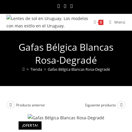
Ir
al
contenido
Menú
0
Gafas Bélgica Blancas
Rosa-Degradé
>
Tienda
>
Gafas Bélgica Blancas Rosa-Degradé
Producto anterior
Siguiente producto
¡OFERTA!