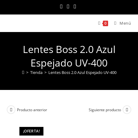
Ir
al
contenido
Menú
0
Lentes Boss 2.0 Azul
Espejado UV-400
>
Tienda
>
Lentes Boss 2.0 Azul Espejado UV-400
Producto anterior
Siguiente producto
¡OFERTA!