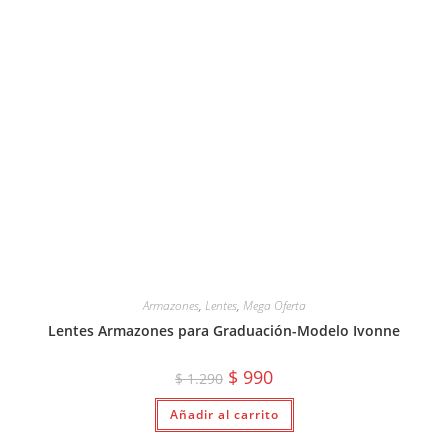
Armazones
,
Lentes
,
Mega Oferta
Lentes Armazones para Graduación-Modelo Ivonne
El
El
$
990
$
1.290
precio
precio
original
actual
Añadir al carrito
era:
es:
$ 1.290.
$ 990.