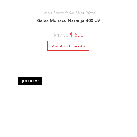
Lentes
,
Lentes de Sol
,
Mega Oferta
Gafas Mónaco Naranja-400 UV
El
El
$
690
$
1.190
precio
precio
original
actual
Añadir al carrito
era:
es:
$ 1.190.
$ 690.
¡OFERTA!