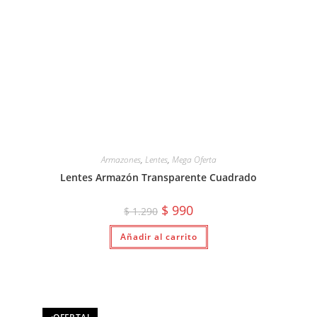
Armazones
,
Lentes
,
Mega Oferta
Lentes Armazón Transparente Cuadrado
El
El
$
990
$
1.290
precio
precio
original
actual
Añadir al carrito
era:
es:
$ 1.290.
$ 990.