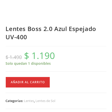
Lentes Boss 2.0 Azul Espejado
UV-400
$
1.190
El
El
$
1.490
precio
precio
original
actual
era:
es:
Solo quedan 1 disponibles
$ 1.490.
$ 1.190.
Lentes
AÑADIR AL CARRITO
Boss
2.0
Azul
Categorías:
Lentes
,
Lentes de Sol
Espejado
UV-