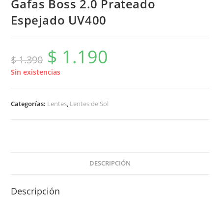
Gafas Boss 2.0 Prateado
Espejado UV400
$
1.190
El
El
$
1.390
precio
precio
original
actual
era:
es:
Sin existencias
$ 1.390.
$ 1.190.
Categorías:
Lentes
,
Lentes de Sol
DESCRIPCIÓN
Descripción