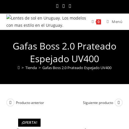
Ir
al
contenido
Menú
0
Gafas Boss 2.0 Prateado
Espejado UV400
>
Tienda
>
Gafas Boss 2.0 Prateado Espejado UV400
Producto anterior
Siguiente producto
¡OFERTA!