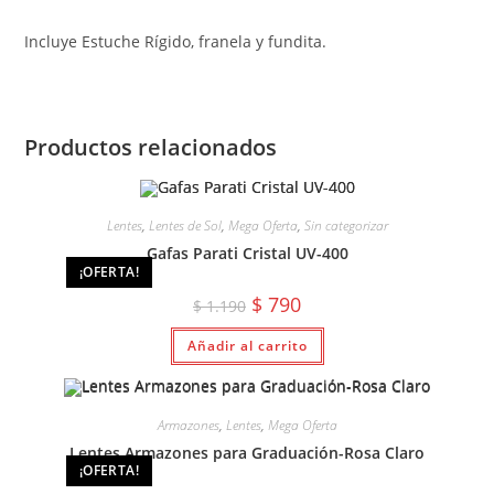
Incluye Estuche Rígido, franela y fundita.
Productos relacionados
Lentes
,
Lentes de Sol
,
Mega Oferta
,
Sin categorizar
Gafas Parati Cristal UV-400
¡OFERTA!
El
El
$
790
$
1.190
precio
precio
original
actual
Añadir al carrito
era:
es:
$ 1.190.
$ 790.
Armazones
,
Lentes
,
Mega Oferta
Lentes Armazones para Graduación-Rosa Claro
¡OFERTA!