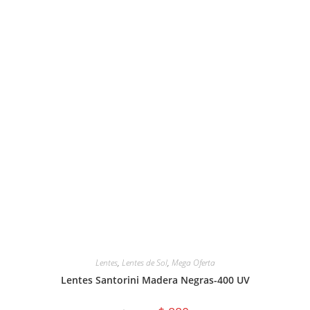
Lentes
,
Lentes de Sol
,
Mega Oferta
Lentes Santorini Madera Negras-400 UV
El
El