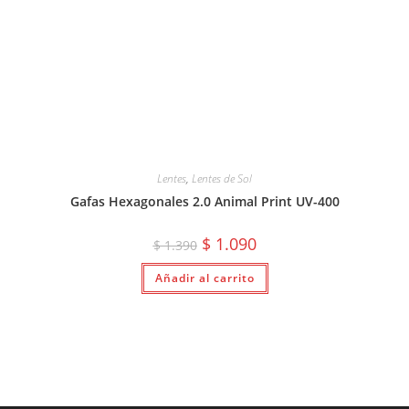
Lentes
,
Lentes de Sol
Gafas Hexagonales 2.0 Animal Print UV-400
El
El
$
1.090
$
1.390
precio
precio
original
actual
Añadir al carrito
era:
es:
$ 1.390.
$ 1.090.