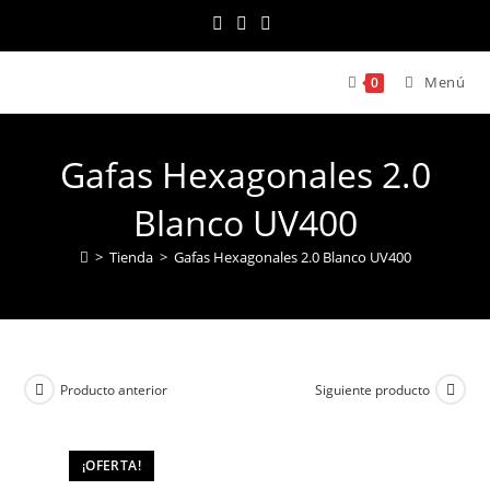
Ir
al
contenido
Menú
0
Gafas Hexagonales 2.0
Blanco UV400
>
Tienda
>
Gafas Hexagonales 2.0 Blanco UV400
Producto anterior
Siguiente producto
¡OFERTA!