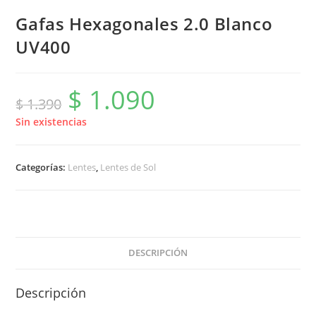
Gafas Hexagonales 2.0 Blanco
UV400
$
1.090
El
El
$
1.390
precio
precio
original
actual
era:
es:
Sin existencias
$ 1.390.
$ 1.090.
Categorías:
Lentes
,
Lentes de Sol
DESCRIPCIÓN
Descripción