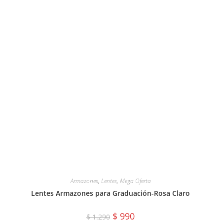
Armazones
,
Lentes
,
Mega Oferta
Lentes Armazones para Graduación-Rosa Claro
El
El
$
990
$
1.290