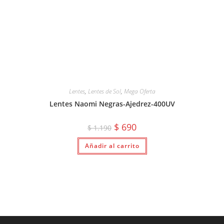
Lentes
,
Lentes de Sol
,
Mega Oferta
Lentes Naomi Negras-Ajedrez-400UV
El
El
$
690
$
1.190
precio
precio
original
actual
Añadir al carrito
era:
es:
$ 1.190.
$ 690.