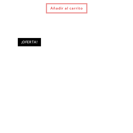
precio
precio
original
actual
Añadir al carrito
era:
es:
$ 1.290.
$ 990.
¡OFERTA!