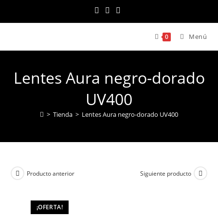
Ir
al
contenido
Menú
0
Lentes Aura negro-dorado
UV400
>
Tienda
>
Lentes Aura negro-dorado UV400
Producto anterior
Siguiente producto
¡OFERTA!