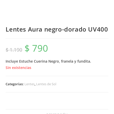
Lentes Aura negro-dorado UV400
$
790
El
El
$
1.190
precio
precio
original
actual
era:
es:
$ 1.190.
$ 790.
Incluye Estuche Cuerina Negro, franela y fundita.
Sin existencias
Categorías:
Lentes
,
Lentes de Sol