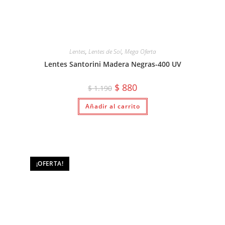
Lentes
,
Lentes de Sol
,
Mega Oferta
Lentes Santorini Madera Negras-400 UV
El
El
$
880
$
1.190
precio
precio
original
actual
Añadir al carrito
era:
es:
$ 1.190.
$ 880.
¡OFERTA!