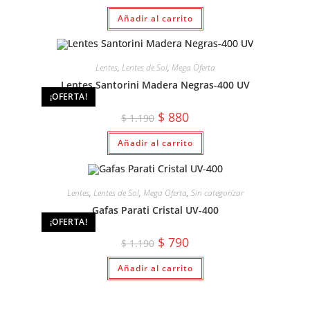
original
actual
Añadir al carrito
era:
es:
$ 1.190.
$ 690.
Lentes
,
Lentes de Sol
,
Mega Oferta
Lentes Santorini Madera Negras-400 UV
¡OFERTA!
El
El
$
880
$
1.190
precio
precio
original
actual
Añadir al carrito
era:
es:
$ 1.190.
$ 880.
Lentes
,
Lentes de Sol
,
Mega Oferta
,
Sin categorizar
Gafas Parati Cristal UV-400
¡OFERTA!
El
El
$
790
$
1.190
precio
precio
original
actual
Añadir al carrito
era:
es:
$ 1.190.
$ 790.