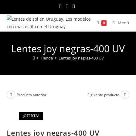
Ir
al
contenido
Menú
0
Lentes joy negras-400 UV
>
Tienda
>
Lentes joy negras-400 UV
Producto anterior
Siguiente producto
¡OFERTA!
Lentes joy negras-400 UV