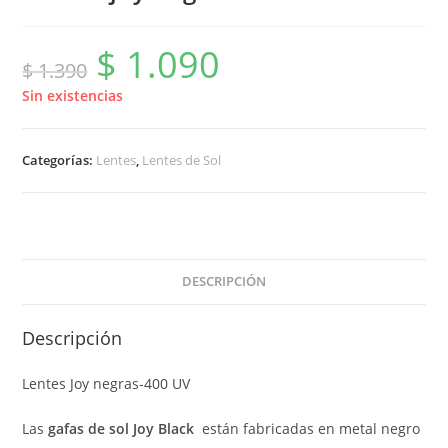
$
1.090
El
El
$
1.390
precio
precio
original
actual
era:
es:
Sin existencias
$ 1.390.
$ 1.090.
Categorías:
Lentes
,
Lentes de Sol
DESCRIPCIÓN
Descripción
Lentes Joy negras-400 UV
Las
gafas de sol Joy Black
están fabricadas en metal negro