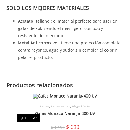
SOLO LOS MEJORES MATERIALES
Acetato Italiano
: el material perfecto para usar en
gafas de sol, siendo el más ligero, cómodo y
resistente del mercado;
Metal Anticorrosivo
: tiene una protección completa
contra rayones, agua y sudor sin cambiar el color ni
pelar el producto.
Productos relacionados
Lentes
,
Lentes de Sol
,
Mega Oferta
Gafas Mónaco Naranja-400 UV
¡OFERTA!
El
El
$
690
$
1.190
precio
precio